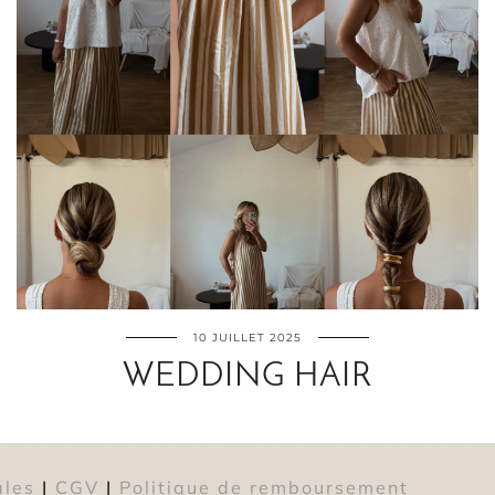
10 JUILLET 2025
WEDDING HAIR
ales
|
CGV
|
Politique de remboursement