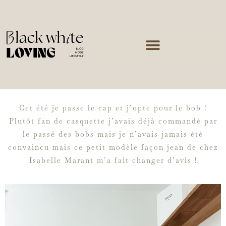
Cet été je passe le cap et j’opte pour le bob !
Plutôt fan de casquette j’avais déjà commandé par
le passé des bobs mais je n’avais jamais été
convaincu mais ce petit modèle façon jean de chez
Isabelle Marant m’a fait changer d’avis !