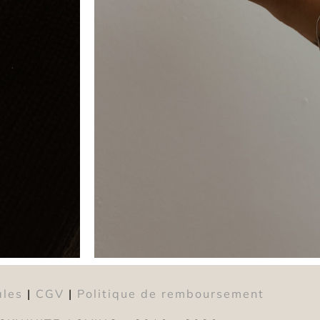
ales
|
CGV
|
Politique de remboursement