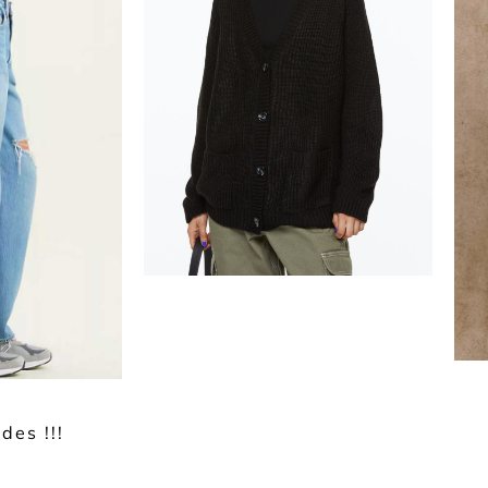
des !!!