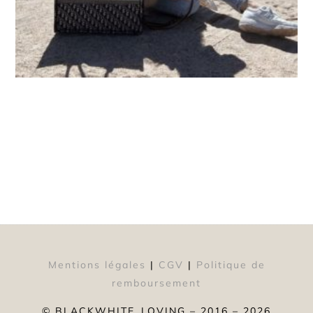
Mentions légales
|
CGV
|
Politique de
remboursement
© BLACKWHITE_LOVING – 2016 – 2026