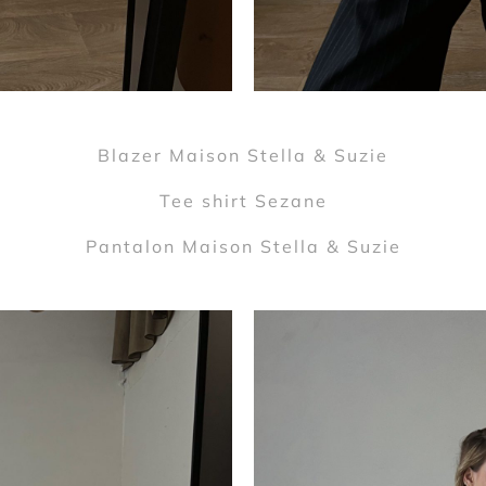
Blazer Maison Stella & Suzie
Tee shirt Sezane
Pantalon Maison Stella & Suzie