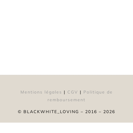
Mentions légales
|
CGV
|
Politique de
remboursement
© BLACKWHITE_LOVING – 2016 – 2026